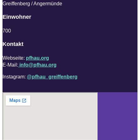
Greiffenberg / Angermünde
Einwohner
700
Kontakt
Webseite:
pfhau.org
E-Mail:
info@pfhau.org
Instagram:
@pfhau_greiffenberg